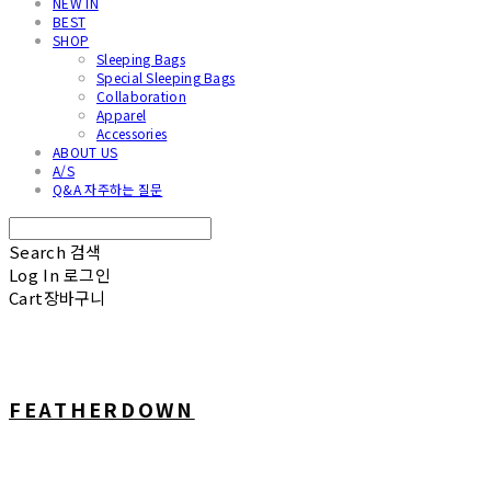
NEW IN
BEST
SHOP
Sleeping Bags
Special Sleeping Bags
Collaboration
Apparel
Accessories
ABOUT US
A/S
Q&A 자주하는 질문
Search
검색
Log In
로그인
Cart
장바구니
FEATHERDOWN