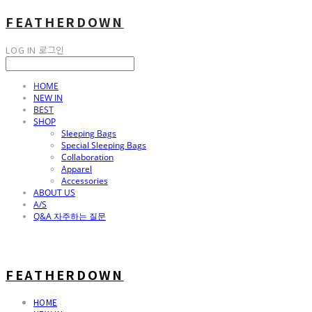
FEATHERDOWN
LOG IN
로그인
HOME
NEW IN
BEST
SHOP
Sleeping Bags
Special Sleeping Bags
Collaboration
Apparel
Accessories
ABOUT US
A/S
Q&A 자주하는 질문
FEATHERDOWN
HOME