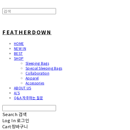
FEATHERDOWN
HOME
NEW IN
BEST
SHOP
Sleeping Bags
Special Sleeping Bags
Collaboration
Apparel
Accessories
ABOUT US
A/S
Q&A 자주하는 질문
Search
검색
Log In
로그인
Cart
장바구니