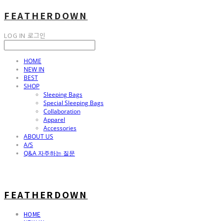
FEATHERDOWN
LOG IN
로그인
HOME
NEW IN
BEST
SHOP
Sleeping Bags
Special Sleeping Bags
Collaboration
Apparel
Accessories
ABOUT US
A/S
Q&A 자주하는 질문
FEATHERDOWN
HOME