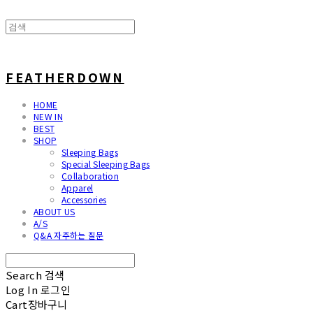
FEATHERDOWN
HOME
NEW IN
BEST
SHOP
Sleeping Bags
Special Sleeping Bags
Collaboration
Apparel
Accessories
ABOUT US
A/S
Q&A 자주하는 질문
Search
검색
Log In
로그인
Cart
장바구니