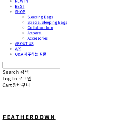
NEW IN
BEST
SHOP
Sleeping Bags
Special Sleeping Bags
Collaboration
Apparel
Accessories
ABOUT US
A/S
Q&A 자주하는 질문
Search
검색
Log In
로그인
Cart
장바구니
FEATHERDOWN