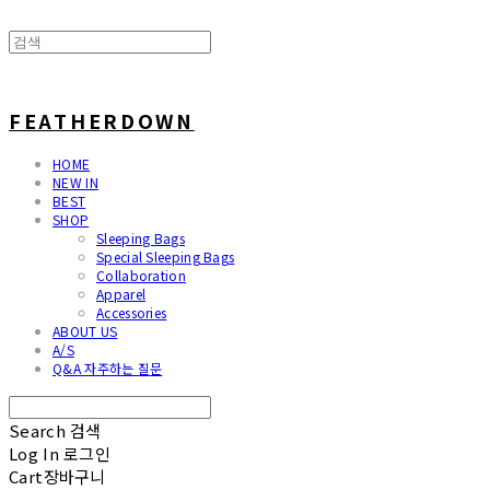
FEATHERDOWN
HOME
NEW IN
BEST
SHOP
Sleeping Bags
Special Sleeping Bags
Collaboration
Apparel
Accessories
ABOUT US
A/S
Q&A 자주하는 질문
Search
검색
Log In
로그인
Cart
장바구니