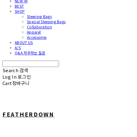
NEW IN
BEST
SHOP
Sleeping Bags
Special Sleeping Bags
Collaboration
Apparel
Accessories
ABOUT US
A/S
Q&A 자주하는 질문
Search
검색
Log In
로그인
Cart
장바구니
FEATHERDOWN