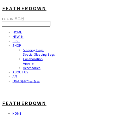
FEATHERDOWN
LOG IN
로그인
HOME
NEW IN
BEST
SHOP
Sleeping Bags
Special Sleeping Bags
Collaboration
Apparel
Accessories
ABOUT US
A/S
Q&A 자주하는 질문
FEATHERDOWN
HOME