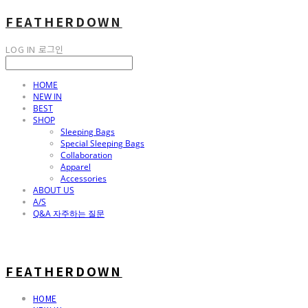
FEATHERDOWN
LOG IN
로그인
HOME
NEW IN
BEST
SHOP
Sleeping Bags
Special Sleeping Bags
Collaboration
Apparel
Accessories
ABOUT US
A/S
Q&A 자주하는 질문
FEATHERDOWN
HOME