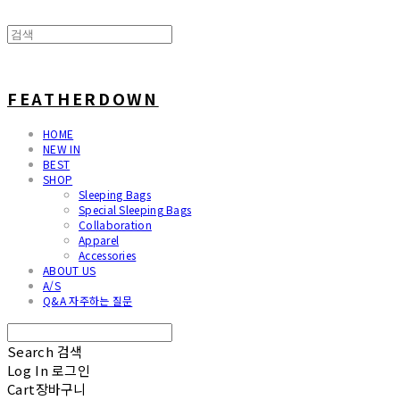
FEATHERDOWN
HOME
NEW IN
BEST
SHOP
Sleeping Bags
Special Sleeping Bags
Collaboration
Apparel
Accessories
ABOUT US
A/S
Q&A 자주하는 질문
Search
검색
Log In
로그인
Cart
장바구니