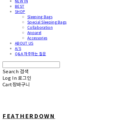
NEW IN
BEST
SHOP
Sleeping Bags
Special Sleeping Bags
Collaboration
Apparel
Accessories
ABOUT US
A/S
Q&A 자주하는 질문
Search
검색
Log In
로그인
Cart
장바구니
FEATHERDOWN