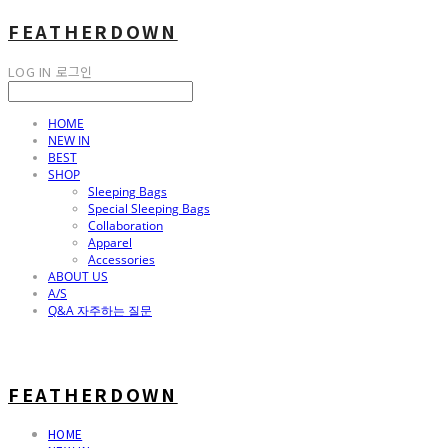
FEATHERDOWN
LOG IN
로그인
HOME
NEW IN
BEST
SHOP
Sleeping Bags
Special Sleeping Bags
Collaboration
Apparel
Accessories
ABOUT US
A/S
Q&A 자주하는 질문
FEATHERDOWN
HOME