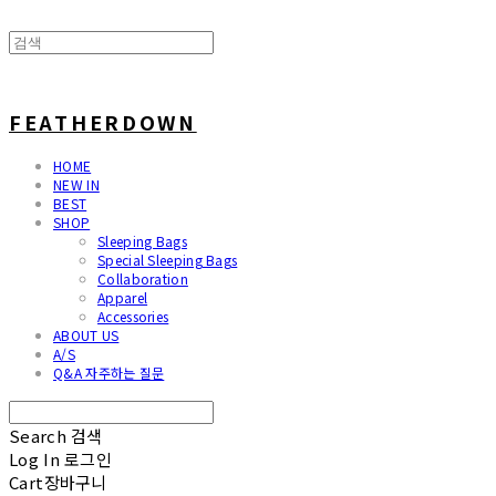
FEATHERDOWN
HOME
NEW IN
BEST
SHOP
Sleeping Bags
Special Sleeping Bags
Collaboration
Apparel
Accessories
ABOUT US
A/S
Q&A 자주하는 질문
Search
검색
Log In
로그인
Cart
장바구니