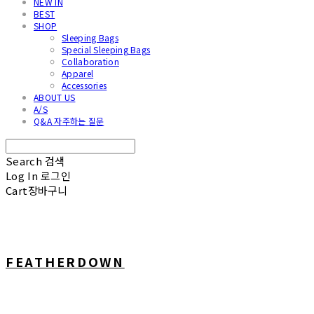
NEW IN
BEST
SHOP
Sleeping Bags
Special Sleeping Bags
Collaboration
Apparel
Accessories
ABOUT US
A/S
Q&A 자주하는 질문
Search
검색
Log In
로그인
Cart
장바구니
FEATHERDOWN