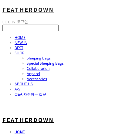
FEATHERDOWN
LOG IN
로그인
HOME
NEW IN
BEST
SHOP
Sleeping Bags
Special Sleeping Bags
Collaboration
Apparel
Accessories
ABOUT US
A/S
Q&A 자주하는 질문
FEATHERDOWN
HOME