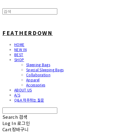
FEATHERDOWN
HOME
NEW IN
BEST
SHOP
Sleeping Bags
Special Sleeping Bags
Collaboration
Apparel
Accessories
ABOUT US
A/S
Q&A 자주하는 질문
Search
검색
Log In
로그인
Cart
장바구니