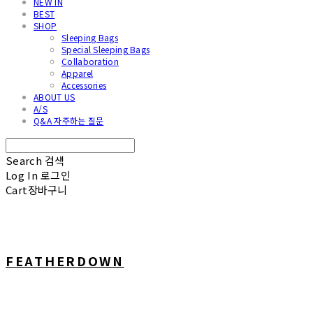
NEW IN
BEST
SHOP
Sleeping Bags
Special Sleeping Bags
Collaboration
Apparel
Accessories
ABOUT US
A/S
Q&A 자주하는 질문
Search
검색
Log In
로그인
Cart
장바구니
FEATHERDOWN