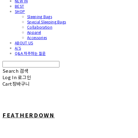
NEW IN
BEST
SHOP
Sleeping Bags
Special Sleeping Bags
Collaboration
Apparel
Accessories
ABOUT US
A/S
Q&A 자주하는 질문
Search
검색
Log In
로그인
Cart
장바구니
FEATHERDOWN