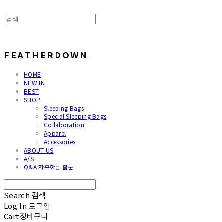
FEATHERDOWN
HOME
NEW IN
BEST
SHOP
Sleeping Bags
Special Sleeping Bags
Collaboration
Apparel
Accessories
ABOUT US
A/S
Q&A 자주하는 질문
Search
검색
Log In
로그인
Cart
장바구니