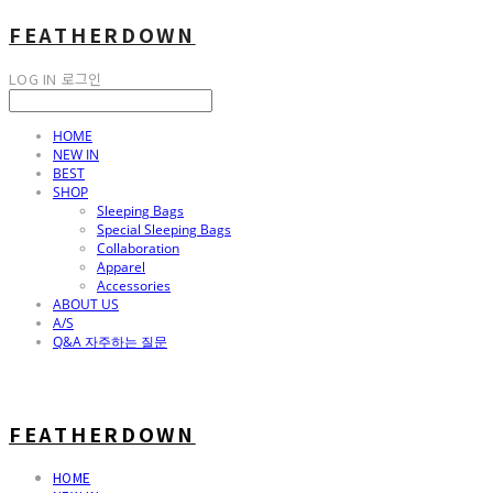
FEATHERDOWN
LOG IN
로그인
HOME
NEW IN
BEST
SHOP
Sleeping Bags
Special Sleeping Bags
Collaboration
Apparel
Accessories
ABOUT US
A/S
Q&A 자주하는 질문
FEATHERDOWN
HOME