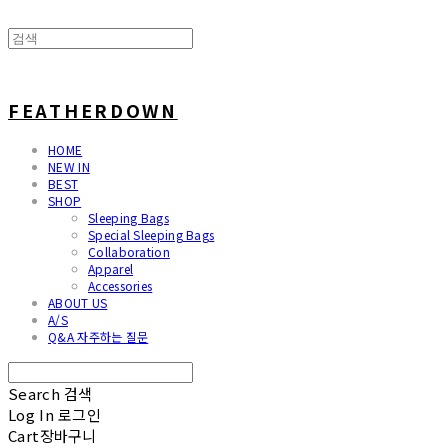
FEATHERDOWN
HOME
NEW IN
BEST
SHOP
Sleeping Bags
Special Sleeping Bags
Collaboration
Apparel
Accessories
ABOUT US
A/S
Q&A 자주하는 질문
Search
검색
Log In
로그인
Cart
장바구니