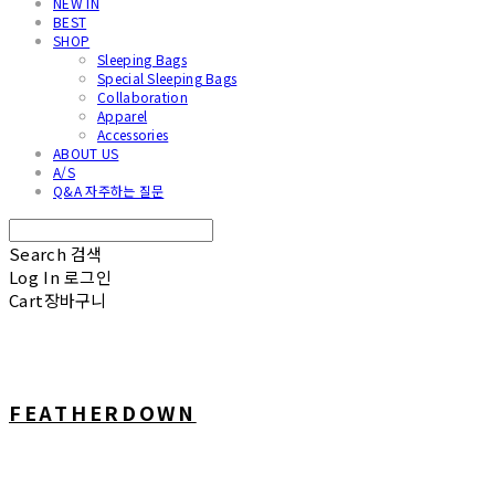
NEW IN
BEST
SHOP
Sleeping Bags
Special Sleeping Bags
Collaboration
Apparel
Accessories
ABOUT US
A/S
Q&A 자주하는 질문
Search
검색
Log In
로그인
Cart
장바구니
FEATHERDOWN