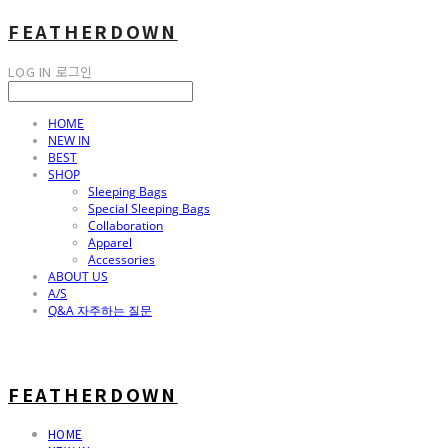
FEATHERDOWN
LOG IN
로그인
HOME
NEW IN
BEST
SHOP
Sleeping Bags
Special Sleeping Bags
Collaboration
Apparel
Accessories
ABOUT US
A/S
Q&A 자주하는 질문
FEATHERDOWN
HOME