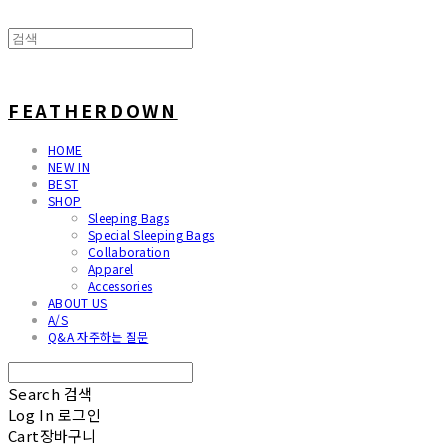
FEATHERDOWN
HOME
NEW IN
BEST
SHOP
Sleeping Bags
Special Sleeping Bags
Collaboration
Apparel
Accessories
ABOUT US
A/S
Q&A 자주하는 질문
Search
검색
Log In
로그인
Cart
장바구니