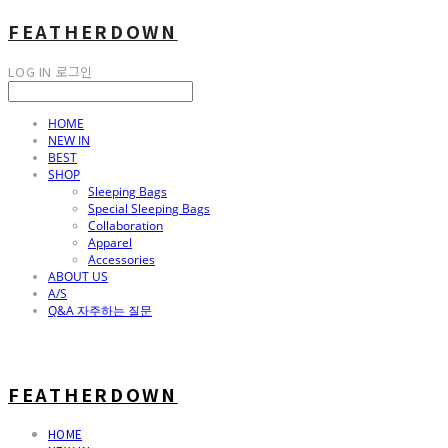
FEATHERDOWN
LOG IN
로그인
HOME
NEW IN
BEST
SHOP
Sleeping Bags
Special Sleeping Bags
Collaboration
Apparel
Accessories
ABOUT US
A/S
Q&A 자주하는 질문
FEATHERDOWN
HOME