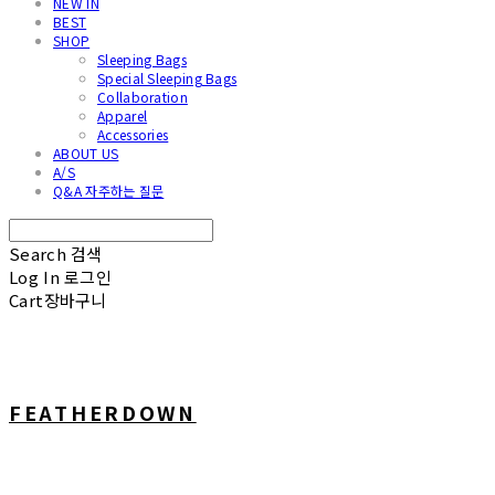
NEW IN
BEST
SHOP
Sleeping Bags
Special Sleeping Bags
Collaboration
Apparel
Accessories
ABOUT US
A/S
Q&A 자주하는 질문
Search
검색
Log In
로그인
Cart
장바구니
FEATHERDOWN