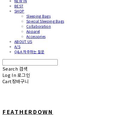
NEW IN
BEST
SHOP
Sleeping Bags
Special Sleeping Bags
Collaboration
Apparel
Accessories
ABOUT US
A/S
Q&A 자주하는 질문
Search
검색
Log In
로그인
Cart
장바구니
FEATHERDOWN