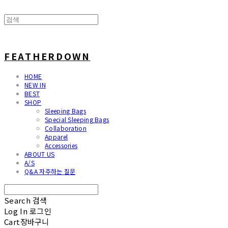
FEATHERDOWN
HOME
NEW IN
BEST
SHOP
Sleeping Bags
Special Sleeping Bags
Collaboration
Apparel
Accessories
ABOUT US
A/S
Q&A 자주하는 질문
Search
검색
Log In
로그인
Cart
장바구니