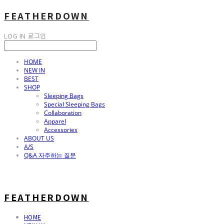
FEATHERDOWN
LOG IN
로그인
HOME
NEW IN
BEST
SHOP
Sleeping Bags
Special Sleeping Bags
Collaboration
Apparel
Accessories
ABOUT US
A/S
Q&A 자주하는 질문
FEATHERDOWN
HOME