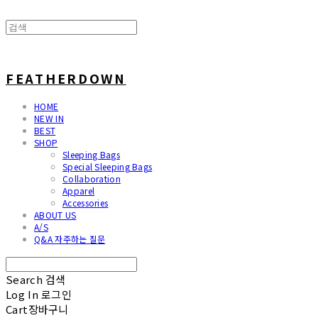
FEATHERDOWN
HOME
NEW IN
BEST
SHOP
Sleeping Bags
Special Sleeping Bags
Collaboration
Apparel
Accessories
ABOUT US
A/S
Q&A 자주하는 질문
Search
검색
Log In
로그인
Cart
장바구니