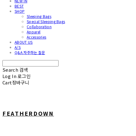
NEW IN
BEST
SHOP
Sleeping Bags
Special Sleeping Bags
Collaboration
Apparel
Accessories
ABOUT US
A/S
Q&A 자주하는 질문
Search
검색
Log In
로그인
Cart
장바구니
FEATHERDOWN