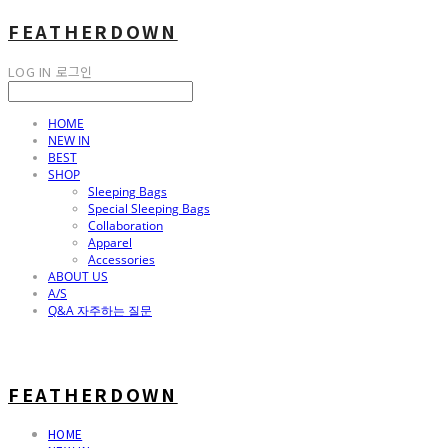
FEATHERDOWN
LOG IN
로그인
HOME
NEW IN
BEST
SHOP
Sleeping Bags
Special Sleeping Bags
Collaboration
Apparel
Accessories
ABOUT US
A/S
Q&A 자주하는 질문
FEATHERDOWN
HOME