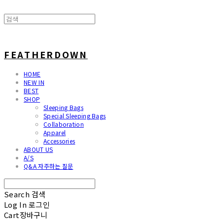
FEATHERDOWN
HOME
NEW IN
BEST
SHOP
Sleeping Bags
Special Sleeping Bags
Collaboration
Apparel
Accessories
ABOUT US
A/S
Q&A 자주하는 질문
Search
검색
Log In
로그인
Cart
장바구니