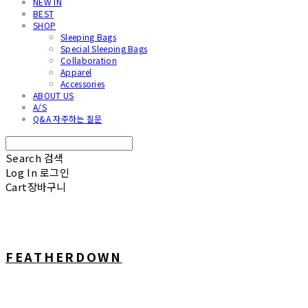
NEW IN
BEST
SHOP
Sleeping Bags
Special Sleeping Bags
Collaboration
Apparel
Accessories
ABOUT US
A/S
Q&A 자주하는 질문
Search
검색
Log In
로그인
Cart
장바구니
FEATHERDOWN