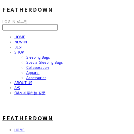
FEATHERDOWN
LOG IN
로그인
HOME
NEW IN
BEST
SHOP
Sleeping Bags
Special Sleeping Bags
Collaboration
Apparel
Accessories
ABOUT US
A/S
Q&A 자주하는 질문
FEATHERDOWN
HOME