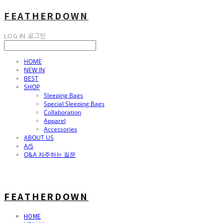
FEATHERDOWN
LOG IN
로그인
HOME
NEW IN
BEST
SHOP
Sleeping Bags
Special Sleeping Bags
Collaboration
Apparel
Accessories
ABOUT US
A/S
Q&A 자주하는 질문
FEATHERDOWN
HOME