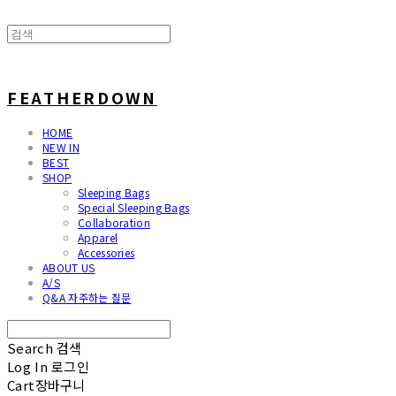
FEATHERDOWN
HOME
NEW IN
BEST
SHOP
Sleeping Bags
Special Sleeping Bags
Collaboration
Apparel
Accessories
ABOUT US
A/S
Q&A 자주하는 질문
Search
검색
Log In
로그인
Cart
장바구니