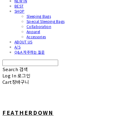
NEW IN
BEST
SHOP
Sleeping Bags
Special Sleeping Bags
Collaboration
Apparel
Accessories
ABOUT US
A/S
Q&A 자주하는 질문
Search
검색
Log In
로그인
Cart
장바구니
FEATHERDOWN