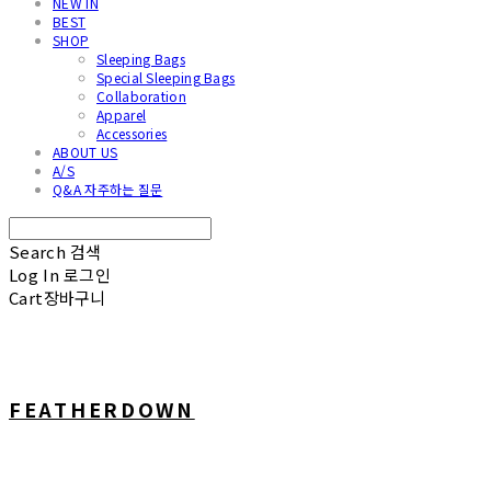
NEW IN
BEST
SHOP
Sleeping Bags
Special Sleeping Bags
Collaboration
Apparel
Accessories
ABOUT US
A/S
Q&A 자주하는 질문
Search
검색
Log In
로그인
Cart
장바구니
FEATHERDOWN