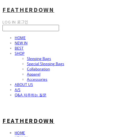
FEATHERDOWN
LOG IN
로그인
HOME
NEW IN
BEST
SHOP
Sleeping Bags
Special Sleeping Bags
Collaboration
Apparel
Accessories
ABOUT US
A/S
Q&A 자주하는 질문
FEATHERDOWN
HOME