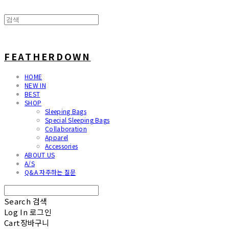
FEATHERDOWN
HOME
NEW IN
BEST
SHOP
Sleeping Bags
Special Sleeping Bags
Collaboration
Apparel
Accessories
ABOUT US
A/S
Q&A 자주하는 질문
Search
검색
Log In
로그인
Cart
장바구니