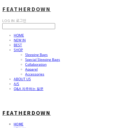
FEATHERDOWN
LOG IN
로그인
HOME
NEW IN
BEST
SHOP
Sleeping Bags
Special Sleeping Bags
Collaboration
Apparel
Accessories
ABOUT US
A/S
Q&A 자주하는 질문
FEATHERDOWN
HOME