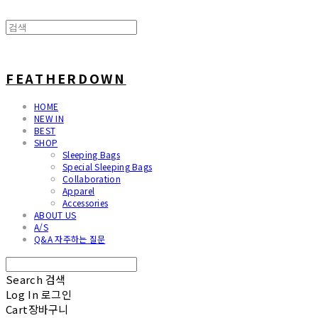
FEATHERDOWN
HOME
NEW IN
BEST
SHOP
Sleeping Bags
Special Sleeping Bags
Collaboration
Apparel
Accessories
ABOUT US
A/S
Q&A 자주하는 질문
Search
검색
Log In
로그인
Cart
장바구니