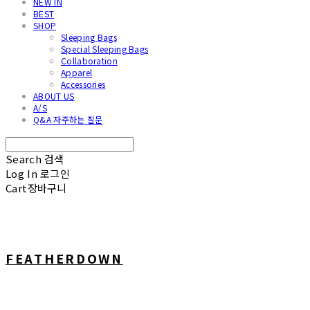
NEW IN
BEST
SHOP
Sleeping Bags
Special Sleeping Bags
Collaboration
Apparel
Accessories
ABOUT US
A/S
Q&A 자주하는 질문
Search
검색
Log In
로그인
Cart
장바구니
FEATHERDOWN