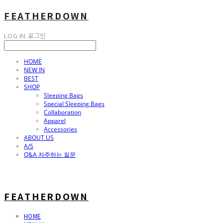
FEATHERDOWN
LOG IN
로그인
HOME
NEW IN
BEST
SHOP
Sleeping Bags
Special Sleeping Bags
Collaboration
Apparel
Accessories
ABOUT US
A/S
Q&A 자주하는 질문
FEATHERDOWN
HOME