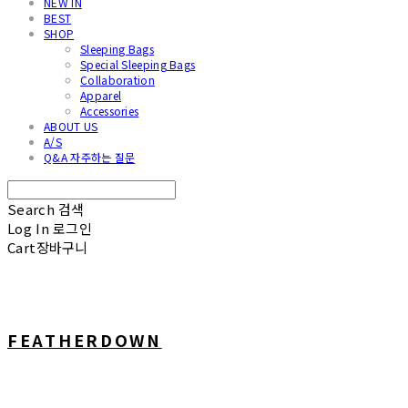
NEW IN
BEST
SHOP
Sleeping Bags
Special Sleeping Bags
Collaboration
Apparel
Accessories
ABOUT US
A/S
Q&A 자주하는 질문
Search
검색
Log In
로그인
Cart
장바구니
FEATHERDOWN