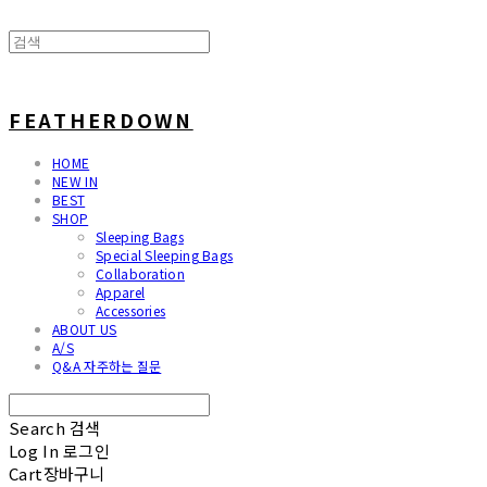
FEATHERDOWN
HOME
NEW IN
BEST
SHOP
Sleeping Bags
Special Sleeping Bags
Collaboration
Apparel
Accessories
ABOUT US
A/S
Q&A 자주하는 질문
Search
검색
Log In
로그인
Cart
장바구니