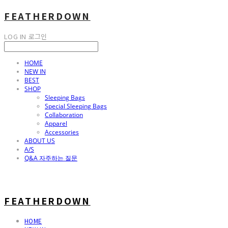
FEATHERDOWN
LOG IN
로그인
HOME
NEW IN
BEST
SHOP
Sleeping Bags
Special Sleeping Bags
Collaboration
Apparel
Accessories
ABOUT US
A/S
Q&A 자주하는 질문
FEATHERDOWN
HOME