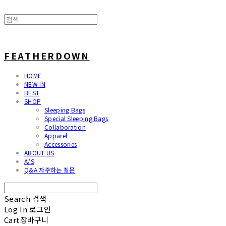
FEATHERDOWN
HOME
NEW IN
BEST
SHOP
Sleeping Bags
Special Sleeping Bags
Collaboration
Apparel
Accessories
ABOUT US
A/S
Q&A 자주하는 질문
Search
검색
Log In
로그인
Cart
장바구니