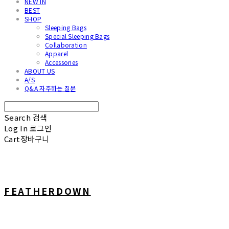
NEW IN
BEST
SHOP
Sleeping Bags
Special Sleeping Bags
Collaboration
Apparel
Accessories
ABOUT US
A/S
Q&A 자주하는 질문
Search
검색
Log In
로그인
Cart
장바구니
FEATHERDOWN