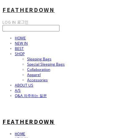
FEATHERDOWN
LOG IN
로그인
HOME
NEW IN
BEST
SHOP
Sleeping Bags
Special Sleeping Bags
Collaboration
Apparel
Accessories
ABOUT US
A/S
Q&A 자주하는 질문
FEATHERDOWN
HOME