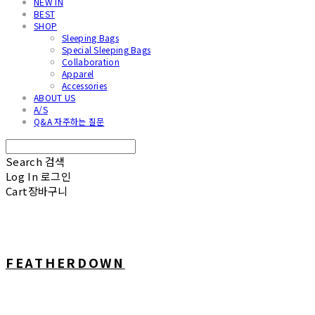
NEW IN
BEST
SHOP
Sleeping Bags
Special Sleeping Bags
Collaboration
Apparel
Accessories
ABOUT US
A/S
Q&A 자주하는 질문
Search
검색
Log In
로그인
Cart
장바구니
FEATHERDOWN