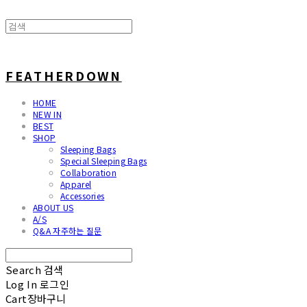
FEATHERDOWN
HOME
NEW IN
BEST
SHOP
Sleeping Bags
Special Sleeping Bags
Collaboration
Apparel
Accessories
ABOUT US
A/S
Q&A 자주하는 질문
Search
검색
Log In
로그인
Cart
장바구니