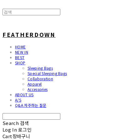
FEATHERDOWN
HOME
NEW IN
BEST
SHOP
Sleeping Bags
Special Sleeping Bags
Collaboration
Apparel
Accessories
ABOUT US
A/S
Q&A 자주하는 질문
Search
검색
Log In
로그인
Cart
장바구니