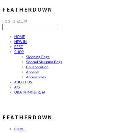
FEATHERDOWN
LOG IN
로그인
HOME
NEW IN
BEST
SHOP
Sleeping Bags
Special Sleeping Bags
Collaboration
Apparel
Accessories
ABOUT US
A/S
Q&A 자주하는 질문
FEATHERDOWN
HOME