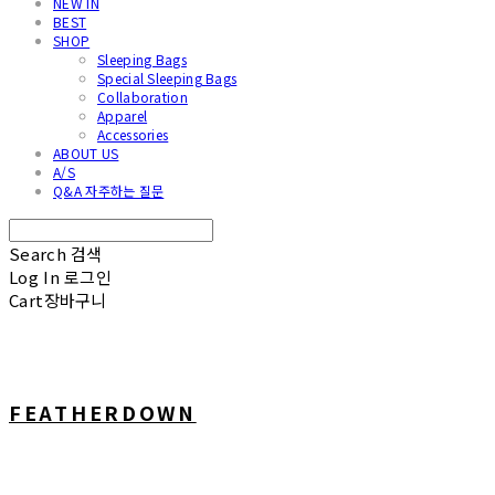
NEW IN
BEST
SHOP
Sleeping Bags
Special Sleeping Bags
Collaboration
Apparel
Accessories
ABOUT US
A/S
Q&A 자주하는 질문
Search
검색
Log In
로그인
Cart
장바구니
FEATHERDOWN