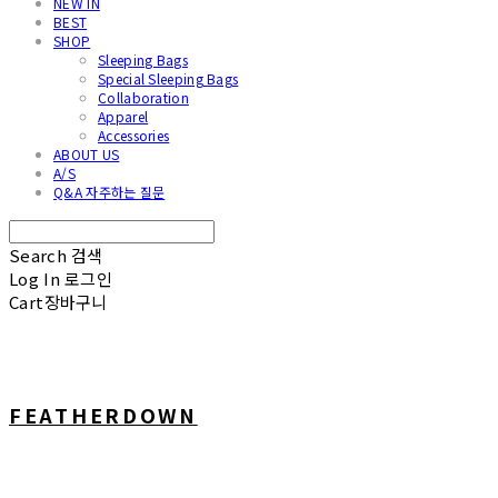
NEW IN
BEST
SHOP
Sleeping Bags
Special Sleeping Bags
Collaboration
Apparel
Accessories
ABOUT US
A/S
Q&A 자주하는 질문
Search
검색
Log In
로그인
Cart
장바구니
FEATHERDOWN