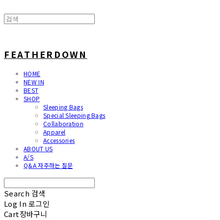
FEATHERDOWN
HOME
NEW IN
BEST
SHOP
Sleeping Bags
Special Sleeping Bags
Collaboration
Apparel
Accessories
ABOUT US
A/S
Q&A 자주하는 질문
Search
검색
Log In
로그인
Cart
장바구니