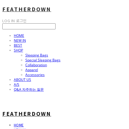
FEATHERDOWN
LOG IN
로그인
HOME
NEW IN
BEST
SHOP
Sleeping Bags
Special Sleeping Bags
Collaboration
Apparel
Accessories
ABOUT US
A/S
Q&A 자주하는 질문
FEATHERDOWN
HOME