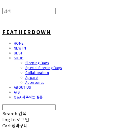
FEATHERDOWN
HOME
NEW IN
BEST
SHOP
Sleeping Bags
Special Sleeping Bags
Collaboration
Apparel
Accessories
ABOUT US
A/S
Q&A 자주하는 질문
Search
검색
Log In
로그인
Cart
장바구니