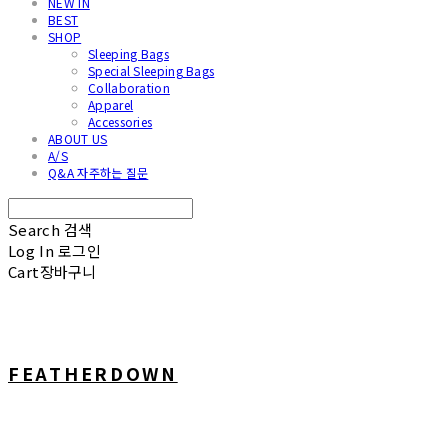
NEW IN
BEST
SHOP
Sleeping Bags
Special Sleeping Bags
Collaboration
Apparel
Accessories
ABOUT US
A/S
Q&A 자주하는 질문
Search
검색
Log In
로그인
Cart
장바구니
FEATHERDOWN