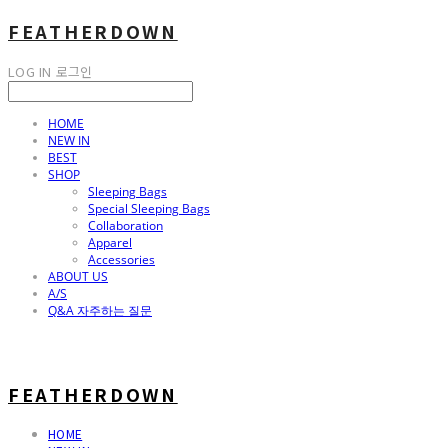
FEATHERDOWN
LOG IN
로그인
HOME
NEW IN
BEST
SHOP
Sleeping Bags
Special Sleeping Bags
Collaboration
Apparel
Accessories
ABOUT US
A/S
Q&A 자주하는 질문
FEATHERDOWN
HOME