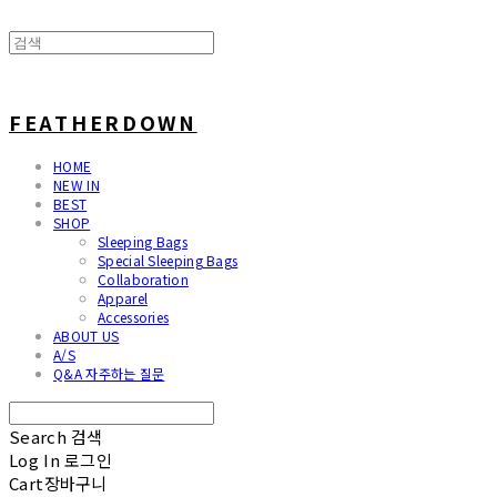
FEATHERDOWN
HOME
NEW IN
BEST
SHOP
Sleeping Bags
Special Sleeping Bags
Collaboration
Apparel
Accessories
ABOUT US
A/S
Q&A 자주하는 질문
Search
검색
Log In
로그인
Cart
장바구니