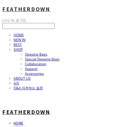
FEATHERDOWN
LOG IN
로그인
HOME
NEW IN
BEST
SHOP
Sleeping Bags
Special Sleeping Bags
Collaboration
Apparel
Accessories
ABOUT US
A/S
Q&A 자주하는 질문
FEATHERDOWN
HOME