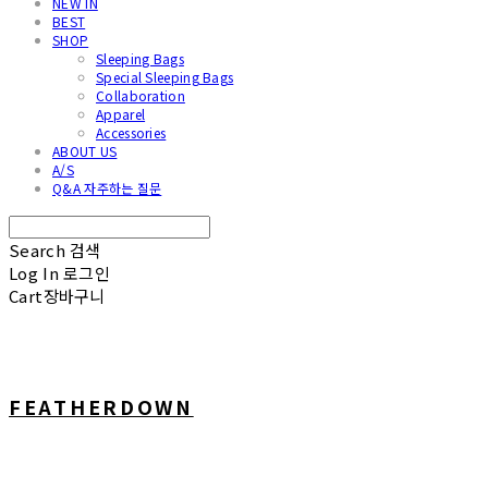
NEW IN
BEST
SHOP
Sleeping Bags
Special Sleeping Bags
Collaboration
Apparel
Accessories
ABOUT US
A/S
Q&A 자주하는 질문
Search
검색
Log In
로그인
Cart
장바구니
FEATHERDOWN