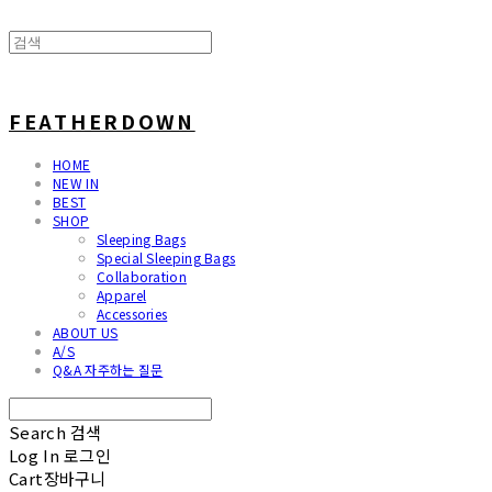
FEATHERDOWN
HOME
NEW IN
BEST
SHOP
Sleeping Bags
Special Sleeping Bags
Collaboration
Apparel
Accessories
ABOUT US
A/S
Q&A 자주하는 질문
Search
검색
Log In
로그인
Cart
장바구니