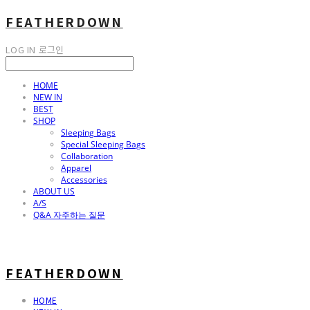
FEATHERDOWN
LOG IN
로그인
HOME
NEW IN
BEST
SHOP
Sleeping Bags
Special Sleeping Bags
Collaboration
Apparel
Accessories
ABOUT US
A/S
Q&A 자주하는 질문
FEATHERDOWN
HOME