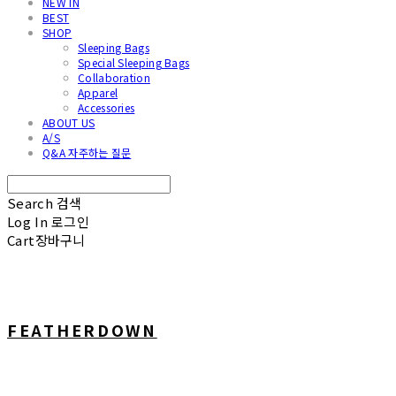
NEW IN
BEST
SHOP
Sleeping Bags
Special Sleeping Bags
Collaboration
Apparel
Accessories
ABOUT US
A/S
Q&A 자주하는 질문
Search
검색
Log In
로그인
Cart
장바구니
FEATHERDOWN