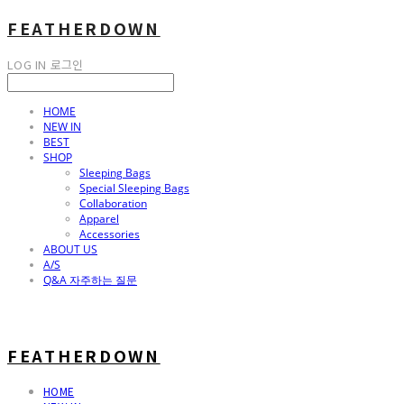
FEATHERDOWN
LOG IN
로그인
HOME
NEW IN
BEST
SHOP
Sleeping Bags
Special Sleeping Bags
Collaboration
Apparel
Accessories
ABOUT US
A/S
Q&A 자주하는 질문
FEATHERDOWN
HOME