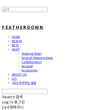
FEATHERDOWN
HOME
NEW IN
BEST
SHOP
Sleeping Bags
Special Sleeping Bags
Collaboration
Apparel
Accessories
ABOUT US
A/S
Q&A 자주하는 질문
Search
검색
Log In
로그인
Cart
장바구니