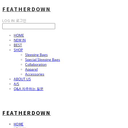
FEATHERDOWN
LOG IN
로그인
HOME
NEW IN
BEST
SHOP
Sleeping Bags
Special Sleeping Bags
Collaboration
Apparel
Accessories
ABOUT US
A/S
Q&A 자주하는 질문
FEATHERDOWN
HOME