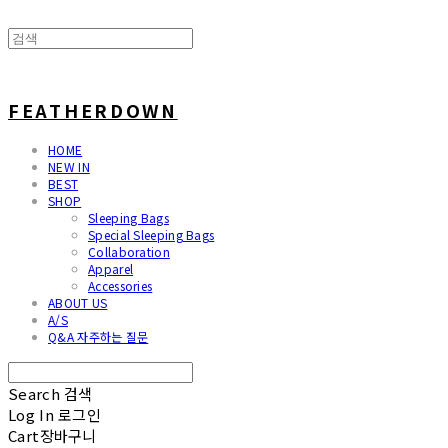
FEATHERDOWN
HOME
NEW IN
BEST
SHOP
Sleeping Bags
Special Sleeping Bags
Collaboration
Apparel
Accessories
ABOUT US
A/S
Q&A 자주하는 질문
Search
검색
Log In
로그인
Cart
장바구니