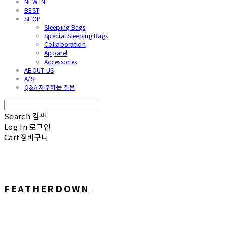
NEW IN
BEST
SHOP
Sleeping Bags
Special Sleeping Bags
Collaboration
Apparel
Accessories
ABOUT US
A/S
Q&A 자주하는 질문
Search
검색
Log In
로그인
Cart
장바구니
FEATHERDOWN