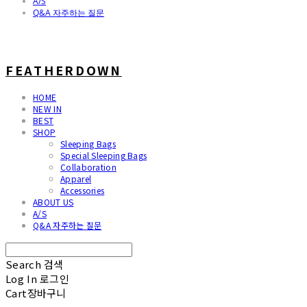
A/S
Q&A 자주하는 질문
FEATHERDOWN
HOME
NEW IN
BEST
SHOP
Sleeping Bags
Special Sleeping Bags
Collaboration
Apparel
Accessories
ABOUT US
A/S
Q&A 자주하는 질문
Search
검색
Log In
로그인
Cart
장바구니